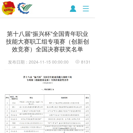
T
o
g
g
第十八届“振兴杯”全国青年职业
l
e
技能大赛职工组专项赛（创新创
n
效竞赛）全国决赛获奖名单
a
v
发布日期：2024-11-15 00:00:00
8131
i
g
a
t
i
o
n