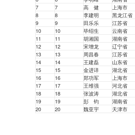
7
7
高 健
上海市
8
8
李建明
黑龙江省
9
9
田乐乐
江苏省
10
10
毕绍生
云南省
11
11
胡湘国
湖南省
12
12
宋增龙
辽宁省
13
13
周昌春
江苏省
14
14
王建磊
山东省
15
15
金进详
湖北省
16
16
郑功军
上海市
17
17
王维强
河北省
18
18
张波涛
湖北省
19
19
彭 钧
湖南省
20
20
魏亚宇
天津市