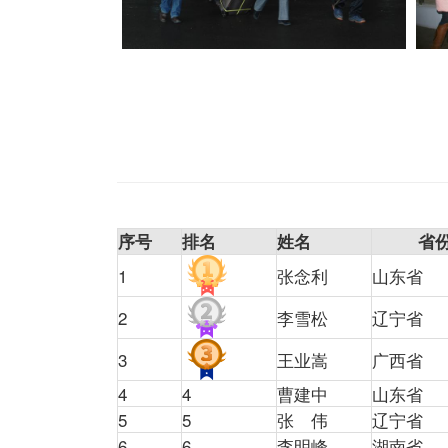
序号
排名
姓名
省
1
张念利
山东省
2
李雪松
辽宁省
3
王业嵩
广西省
4
4
曹建中
山东省
5
5
张 伟
辽宁省
6
6
李明峰
湖南省