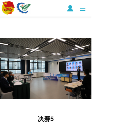
T
o
g
g
l
e
n
a
v
i
g
a
t
i
o
n
决赛5