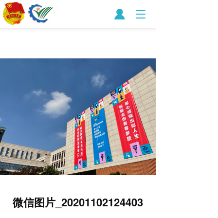
T
o
g
g
l
e
n
a
v
i
g
a
t
i
o
n
微信图片_20201102124403